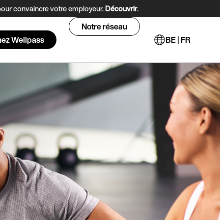
 pour convaincre votre employeur.
Découvrir
.
Notre réseau
nez Wellpass
BE | FR