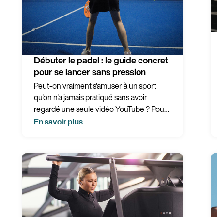
Débuter le padel : le guide concret
pour se lancer sans pression
Peut-on vraiment s'amuser à un sport
qu'on n'a jamais pratiqué sans avoir
regardé une seule vidéo YouTube ? Pour
le padel, la réponse est oui. Et c'est
En savoir plus
exactement pour ça que les clubs
affichent complet tous les week-ends.
Ce guide vous explique comment
débuter le padel en Belgique : quel
matériel acheter, les règles de base, où
jouer au padel près de chez vous, et
pourquoi tout le monde accroche aussi