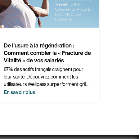
De l'usure à la régénération :
Comment combler la « Fracture de
Vitalité » de vos salariés
87% des actifs français craignent pour
leur santé. Découvrez comment les
utilisateurs Wellpass surperforment grâce
au "Buffer Effect" : -13pts de fatigue
En savoir plus
mentale et +25pts de lien social.