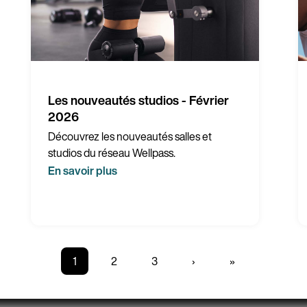
vite.
Les nouveautés studios - Février
2026
Découvrez les nouveautés salles et
studios du réseau Wellpass.
En savoir plus
Page
1
Page
2
Page
3
Page
›
Dernière
»
courante
suivante
page