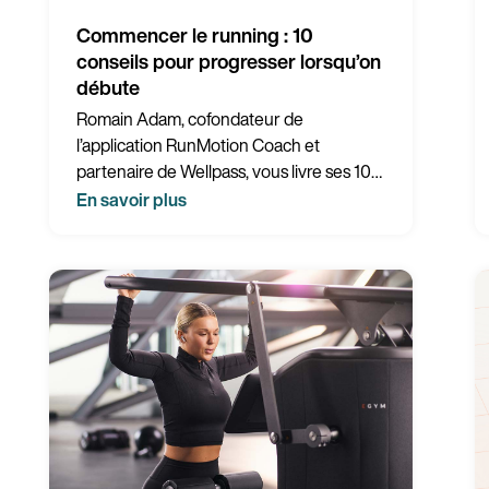
Commencer le running : 10
conseils pour progresser lorsqu’on
débute
Romain Adam, cofondateur de
l’application RunMotion Coach et
partenaire de Wellpass, vous livre ses 10
conseils pour progresser lorsqu’on
En savoir plus
commence le running