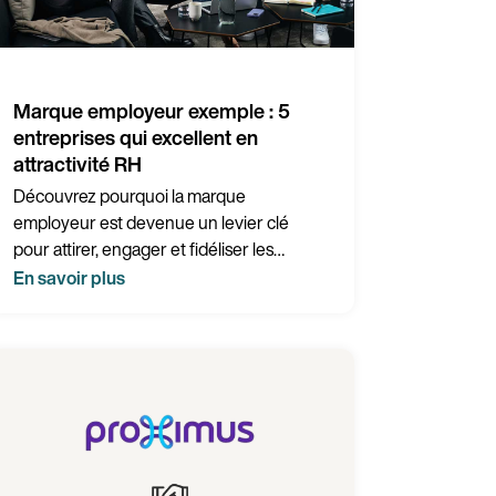
Continuer en Français (Belgique)
Marque employeur exemple : 5
entreprises qui excellent en
attractivité RH
Découvrez pourquoi la marque
employeur est devenue un levier clé
pour attirer, engager et fidéliser les
talents au travers des exemples concrets
En savoir plus
de Google, Salesforce, L’Oréal, Michelin et
Doctolib.