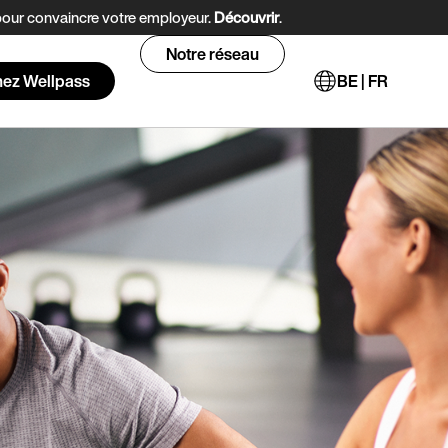
 pour convaincre votre employeur.
Découvrir
.
Notre réseau
nez Wellpass
BE | FR