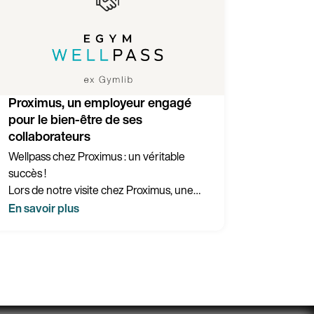
Proximus, un employeur engagé
pour le bien-être de ses
collaborateurs
Wellpass chez Proximus : un véritable
succès !
Lors de notre visite chez Proximus, une
évidence s’est imposée : Wellpass n’est
En savoir plus
pas seulement un programme de bien-
être, mais un véritable atout pour les
collaborateurs et pour l’entreprise.
Qu’il s’agisse d’activités sportives en
équipe ou de pratiques plus flexibles au
quotidien, le mouvement fait clairement