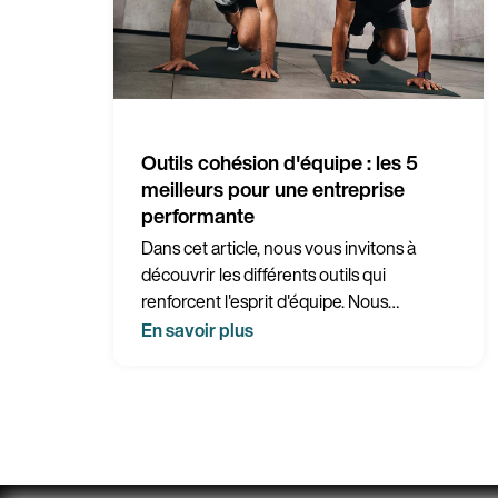
Outils cohésion d'équipe : les 5
meilleurs pour une entreprise
performante
Dans cet article, nous vous invitons à
découvrir les différents outils qui
renforcent l'esprit d'équipe. Nous
mettrons un accent tout particulier sur les
En savoir plus
innovations récentes qui transforment le
monde professionnel.