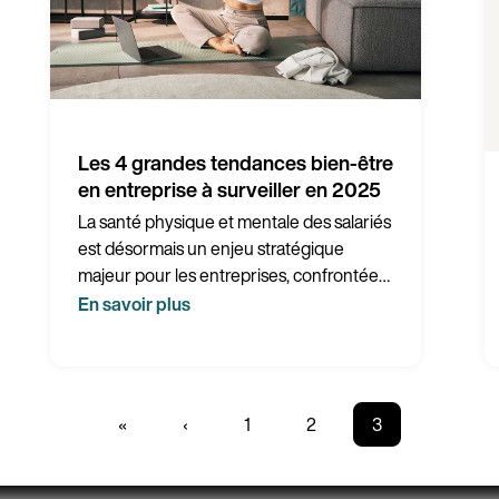
Les 4 grandes tendances bien-être
en entreprise à surveiller en 2025
La santé physique et mentale des salariés
est désormais un enjeu stratégique
majeur pour les entreprises, confrontées
à la montée des TMS, du burnout et à la
En savoir plus
fragilisation des relations sociales. Pour y
répondre, elles doivent repenser leurs
pratiques en matière d’ergonomie, de
prévention psychologique, de dynamique
Première
«
Page
‹
Page
1
Page
2
Page
3
collective et d’organisation du travail.
page
précédente
courante