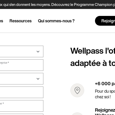
t ceux qui s'en donnent les moyens. Découvrez le Programme Champion
es
Ressources
Qui sommes-nous ?
Rejoig
Wellpass l'of
adaptée à to
+6 000 pa
Pour du spor
chez soi !
Rejoignez