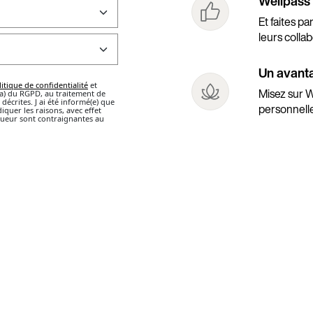
Wellpass
Et faites pa
leurs colla
Un avanta
Misez sur W
personnell