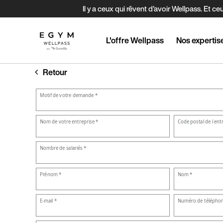
Aller
Il y a ceux qui rêvent d'avoir Wellpass. E
au
contenu
principal
L'offre Wellpass
Nos expertis
Retour