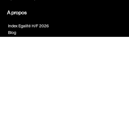
A propos
Index Egalité H/F 2026
Blog
Support
Contact
FAQ & Support
Jobs chez Wellpass
Login Partenaire
BE | FR
Copyright © 2026 EGYM Wellpass