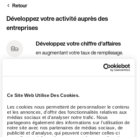
Aller
Retour
au
contenu
principal
Développez votre activité auprès des
entreprises
Développez votre chiffre d'affaires
en augmentant votre taux de remplissage.
Augmentez votre trafic
en attirant une clientèle nouvelle et
complémentaire.
Renforcez votre visibilité
Ce Site Web Utilise Des Cookies.
en bénéficiant de nos actions de
communication.
Les cookies nous permettent de personnaliser le contenu
et les annonces, d'offrir des fonctionnalités relatives aux
médias sociaux et d'analyser notre trafic. Nous
partageons également des informations sur l'utilisation de
notre site avec nos partenaires de médias sociaux, de
publicité et d'analyse, qui peuvent combiner celles-ci