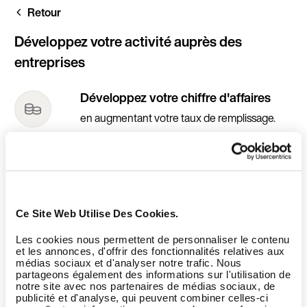
Aller
Retour
au
contenu
principal
Développez votre activité auprès des
entreprises
Développez votre chiffre d'affaires
en augmentant votre taux de remplissage.
Augmentez votre trafic
en attirant une clientèle nouvelle et
complémentaire.
Renforcez votre visibilité
Ce Site Web Utilise Des Cookies.
en bénéficiant de nos actions de
communication.
Les cookies nous permettent de personnaliser le contenu
et les annonces, d'offrir des fonctionnalités relatives aux
médias sociaux et d'analyser notre trafic. Nous
partageons également des informations sur l'utilisation de
notre site avec nos partenaires de médias sociaux, de
publicité et d'analyse, qui peuvent combiner celles-ci