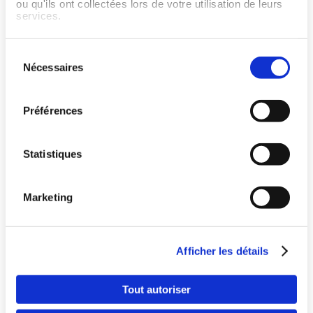
ou qu'ils ont collectées lors de votre utilisation de leurs
J'ai une question ou j'ai
services.
besoin d'aide en ce qui
concerne Wellpass
Sélection
Nécessaires
du
consentement
Préférences
Statistiques
Marketing
Pays
Offrez le meilleur du sport à vos salariés
Afficher les détails
Langue
Tout autoriser