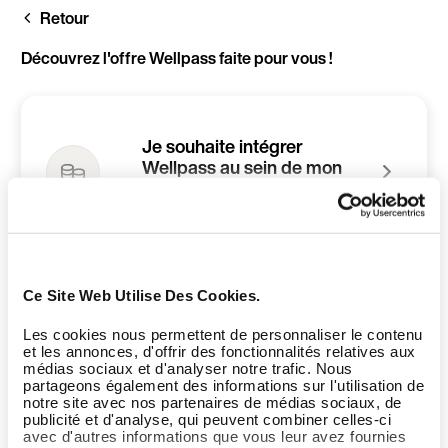
Aller
Retour
au
contenu
principal
Découvrez l'offre Wellpass faite pour vous !
Je souhaite intégrer
Wellpass au sein de mon
entreprise
Ce Site Web Utilise Des Cookies.
Je suis gérant d'une
infrastructure sport et/ou
Les cookies nous permettent de personnaliser le contenu
bien-être
et les annonces, d'offrir des fonctionnalités relatives aux
médias sociaux et d'analyser notre trafic. Nous
partageons également des informations sur l'utilisation de
notre site avec nos partenaires de médias sociaux, de
publicité et d'analyse, qui peuvent combiner celles-ci
avec d'autres informations que vous leur avez fournies