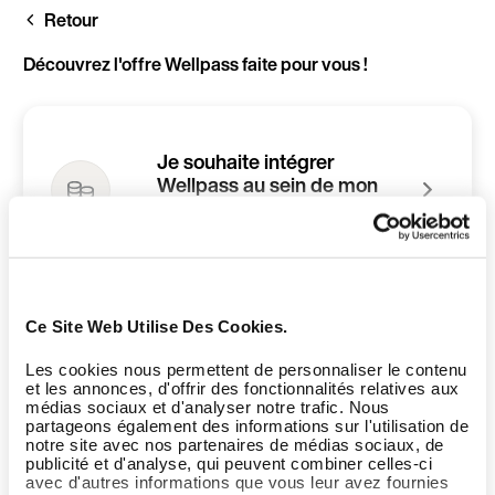
Aller
Retour
au
contenu
principal
Découvrez l'offre Wellpass faite pour vous !
Je souhaite intégrer
Wellpass au sein de mon
entreprise
Ce Site Web Utilise Des Cookies.
Je suis gérant d'une
infrastructure sport et/ou
Les cookies nous permettent de personnaliser le contenu
bien-être
et les annonces, d'offrir des fonctionnalités relatives aux
médias sociaux et d'analyser notre trafic. Nous
partageons également des informations sur l'utilisation de
notre site avec nos partenaires de médias sociaux, de
publicité et d'analyse, qui peuvent combiner celles-ci
avec d'autres informations que vous leur avez fournies