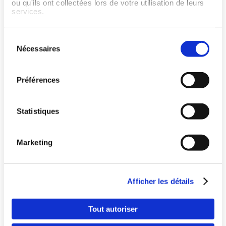
ou qu'ils ont collectées lors de votre utilisation de leurs
J'ai une question ou j'ai
services.
besoin d'aide en ce qui
concerne Wellpass
Sélection
Nécessaires
du
consentement
Préférences
Statistiques
Marketing
Pays
Offrez le meilleur du sport à vos salariés
Afficher les détails
Langue
Tout autoriser