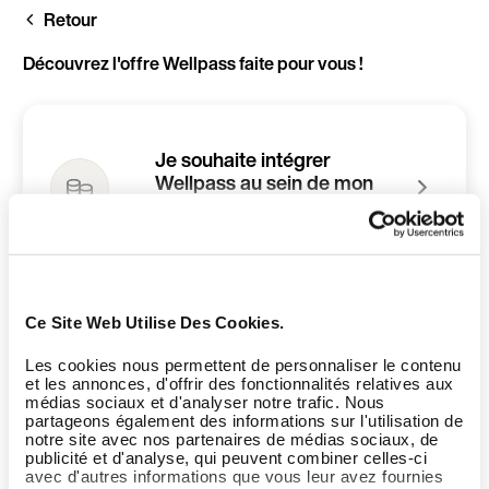
Aller
Retour
au
contenu
principal
Découvrez l'offre Wellpass faite pour vous !
Je souhaite intégrer
Wellpass au sein de mon
entreprise
Ce Site Web Utilise Des Cookies.
Je suis gérant d'une
infrastructure sport et/ou
Les cookies nous permettent de personnaliser le contenu
bien-être
et les annonces, d'offrir des fonctionnalités relatives aux
médias sociaux et d'analyser notre trafic. Nous
partageons également des informations sur l'utilisation de
notre site avec nos partenaires de médias sociaux, de
publicité et d'analyse, qui peuvent combiner celles-ci
avec d'autres informations que vous leur avez fournies