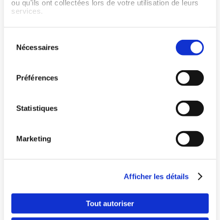
ou qu'ils ont collectées lors de votre utilisation de leurs
J'ai une question ou j'ai
services.
besoin d'aide en ce qui
concerne Wellpass
Sélection
Nécessaires
du
consentement
Préférences
Statistiques
Marketing
Pays
Offrez le meilleur du sport à vos salariés
Afficher les détails
Langue
Tout autoriser