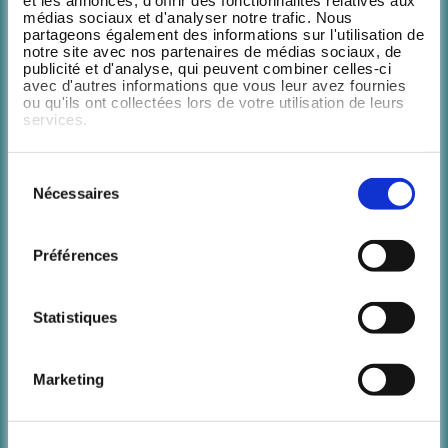
routine sportive.
médias sociaux et d'analyser notre trafic. Nous
partageons également des informations sur l'utilisation de
notre site avec nos partenaires de médias sociaux, de
Avec Wellpass, choisissez seulement les activités qui vous
publicité et d'analyse, qui peuvent combiner celles-ci
plaisent parmi +300 :
avec d'autres informations que vous leur avez fournies
ou qu'ils ont collectées lors de votre utilisation de leurs
services.
Fitness
Escalade
Sélection
Nécessaires
du
Yoga
consentement
Bootcamp
Préférences
Cycling
Statistiques
Pilates
Natation
Marketing
Pays
Padel