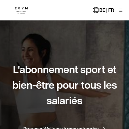
Aller
au
BE | FR
contenu
principal
L'abonnement sport et
bien-être pour tous les
salariés
Proposer Wellpass à mon entreprise