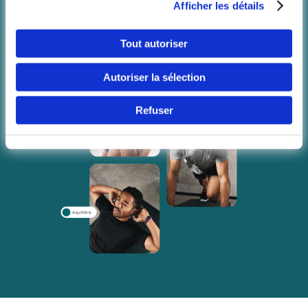
Boxe
Afficher les détails
Langue
Et bien d'autres !
Tout autoriser
Tester le réseau
Autoriser la sélection
Refuser
Continuer 
(Bel