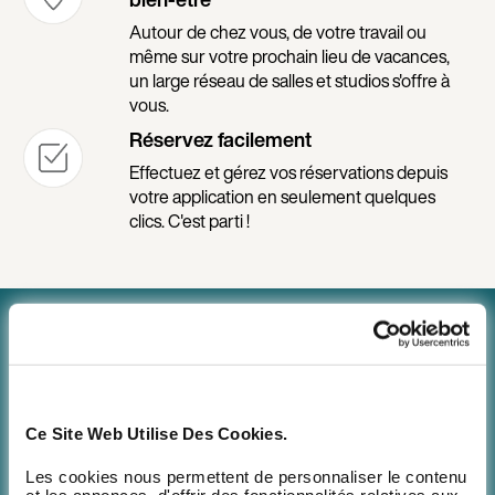
Autour de chez vous, de votre travail ou
même sur votre prochain lieu de vacances,
un large réseau de salles et studios s'offre à
vous.
Réservez facilement
Effectuez et gérez vos réservations depuis
votre application en seulement quelques
clics. C'est parti !
Le plus grand réseau de sport, à portée de
main
Accédez au plus grand réseau sport et bien-être de France
Ce Site Web Utilise Des Cookies.
depuis votre application ! Tous les mois de nouveaux
Les cookies nous permettent de personnaliser le contenu
partenaires rejoignent le réseau pour diversifier votre
et les annonces, d'offrir des fonctionnalités relatives aux