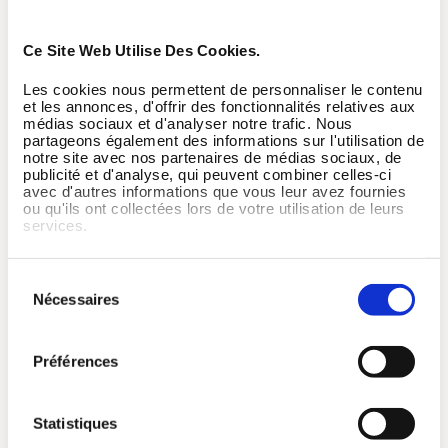
flexibilité. Une fois EGYM Wellpass installé dans votre
entreprise, vous profitez d'un abonnement unique
Ce Site Web Utilise Des Cookies.
cofinancé et sans engagement. Installez l'application,
choisissez la formule la plus adaptée à votre pratique
Les cookies nous permettent de personnaliser le contenu
et les annonces, d'offrir des fonctionnalités relatives aux
et commencez à réserver vos prochaines séances.
médias sociaux et d'analyser notre trafic. Nous
partageons également des informations sur l'utilisation de
notre site avec nos partenaires de médias sociaux, de
Découvrir maintenant
publicité et d'analyse, qui peuvent combiner celles-ci
avec d'autres informations que vous leur avez fournies
ou qu'ils ont collectées lors de votre utilisation de leurs
services.
L'application Wellpass, toujours à
Sélection
Nécessaires
du
portée de main !
consentement
Préférences
Statistiques