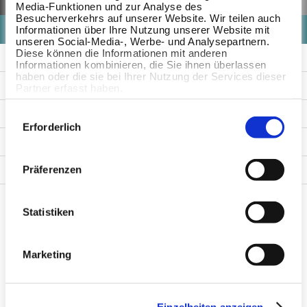
Media-Funktionen und zur Analyse des
Besucherverkehrs auf unserer Website. Wir teilen auch
- Elk -
Informationen über Ihre Nutzung unserer Website mit
unseren Social-Media-, Werbe- und Analysepartnern.
Diese können die Informationen mit anderen
Getuigenissen
Informationen kombinieren, die Sie ihnen überlassen
haben oder die sie bei Ihrer Nutzung der Services dieser
Zalen en studio's
Partner erfasst haben.
Voor bedrijven
Einwilligungsauswahl
Erforderlich
Voor medewerkers
Voor partners
Präferenzen
Statistiken
Eerste
«
Vorige
‹
Pagina
1
Huidige
2
pagina
pagina
pagina
Marketing
Land
Einzelheiten anzeigen