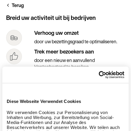
Overslaan
Terug
en
naar
de
Breid uw activiteit uit bij bedrijven
inhoud
gaan
Verhoog uw omzet
door uw bezettingsgraad te optimaliseren.
Trek meer bezoekers aan
door een nieuw en aanvullend
klantenbestand te bereiken.
Vergroot uw zichtbaarheid
door te genieten van onze communicatie-
acties.
Diese Webseite Verwendet Cookies
Wir verwenden Cookies zur Personalisierung von
Inhalten und Werbung, zur Bereitstellung von Social-
Media-Funktionen und zur Analyse des
Besucherverkehrs auf unserer Website. Wir teilen auch