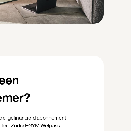
 een
emer?
ede-gefinancierd abonnement
iliteit. Zodra EGYM Welpass