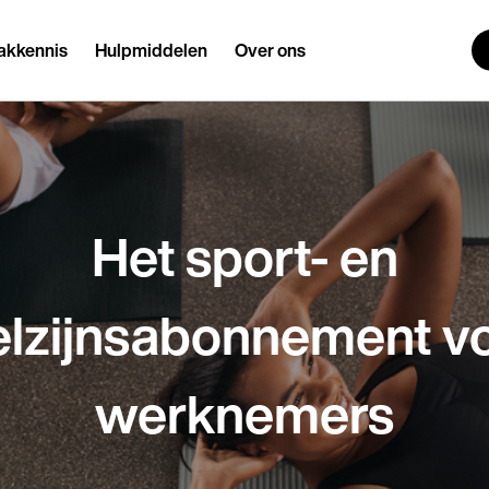
akkennis
Hulpmiddelen
Over ons
Het sport- en
lzijnsabonnement v
werknemers