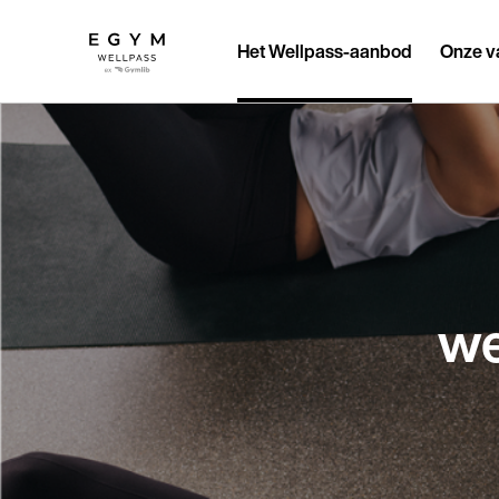
Overslaan
en
naar
Het Wellpass-aanbod
Onze v
de
inhoud
gaan
we