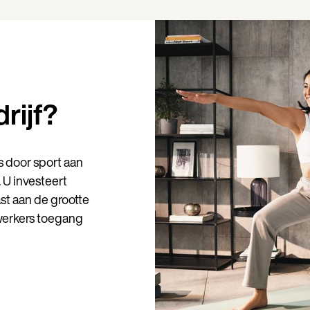
rijf?
Land
s door sport aan
Taal
. U investeert
t aan de grootte
werkers toegang
G