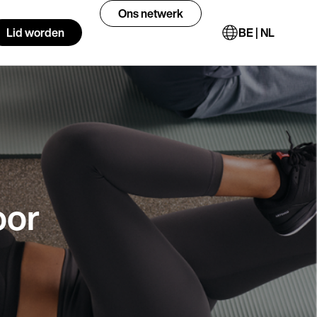
Ons netwerk
Lid worden
BE | NL
oor