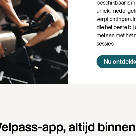
beschikbaar is in
uniek, mede-gef
verplichtingen. I
die het beste bi
meteen met het 
sessies.
Nu ontdekk
pass-app, altijd binne