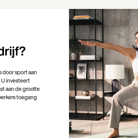
rijf?
Land
s door sport aan
Taal
. U investeert
t aan de grootte
werkers toegang
G