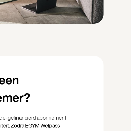
 een
emer?
ede-gefinancierd abonnement
iliteit. Zodra EGYM Welpass