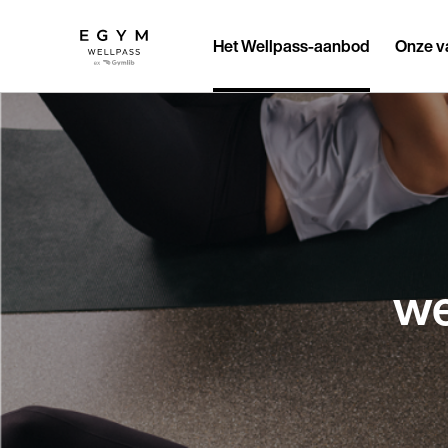
Overslaan
en
naar
Het Wellpass-aanbod
Onze v
de
inhoud
gaan
we