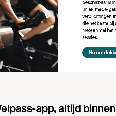
beschikbaar is in
uniek, mede-gef
verplichtingen. I
die het beste bi
meteen met het 
sessies.
Nu ontdekk
pass-app, altijd binne