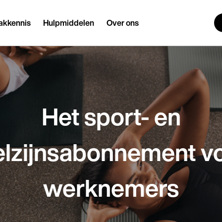
akkennis
Hulpmiddelen
Over ons
Het sport- en
lzijnsabonnement v
werknemers