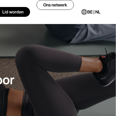
Ons netwerk
Lid worden
BE | NL
oor