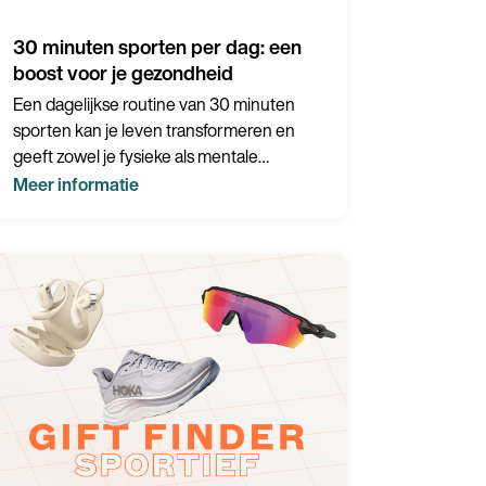
30 minuten sporten per dag: een
boost voor je gezondheid
Een dagelijkse routine van 30 minuten
sporten kan je leven transformeren en
geeft zowel je fysieke als mentale
gezondheid een enorme boost.
Meer informatie
a verder in het Nederlands (België)