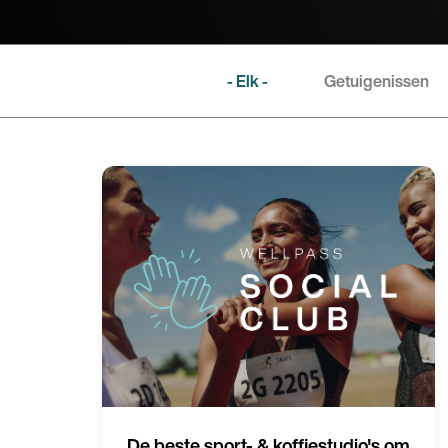
- Elk -
Getuigenissen
De beste sport- & koffiestudio's om