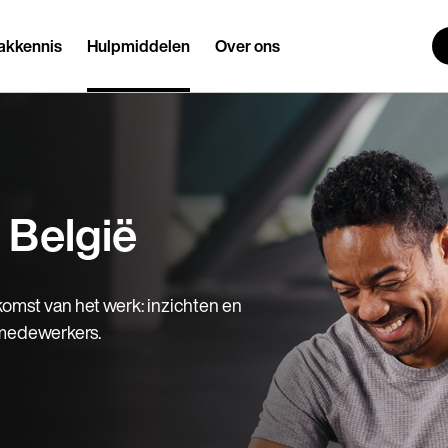
akkennis
Hulpmiddelen
Over ons
 België
komst van het werk: inzichten en
n medewerkers.