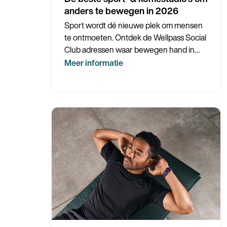
anders te bewegen in 2026
Sport wordt dé nieuwe plek om mensen
te ontmoeten. Ontdek de Wellpass Social
Club adressen waar bewegen hand in
hand gaat met verbinding en plezier.
Meer informatie