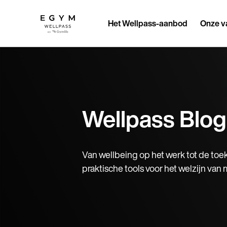
Overslaan
en
naar
Het Wellpass-aanbod
Onze v
de
inhoud
gaan
Wellpass Blog
Van wellbeing op het werk tot de toe
praktische tools voor het welzijn va