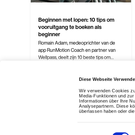
Beginnen met lopen: 10 tips om
vooruitgang te boeken als
beginner
Romain Adam, medeoprichter van de
app RunMotion Coach en partner van
Wellpass, deelt zijn 10 beste tips om
vooruitgang te boeken als beginnende
Meer informatie
loper.
Diese Webseite Verwende
Wir verwenden Cookies zur
Media-Funktionen und zur 
Blog
Informationen über Ihre N
Analysepartnern. Diese kö
Voor partners
überlassen haben oder die 
Einwilligungsauswahl