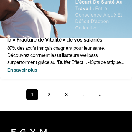
De l'usure à la régénération : Comment combler
la « Fracture de Vitalité » de vos salariés
87% des actifs français craignent pour leur santé.
Découvrez comment les utilisateurs Wellpass
surperforment grâce au "Buffer Effect" : -13pts de fatigue
mentale et +25pts de lien social.
En savoir plus
Page
1
Page
2
Page
3
Page
›
Dernière
»
courante
suivante
page