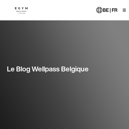
Aller
au
BE | FR
contenu
principal
Le Blog Wellpass Belgique