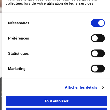
collectées lors de votre utilisation de leurs services.
Sélection
Nécessaires
du
consentement
Les conseils à connaître avant de participer à
Préférences
une course
Après, pendant et post-course, des conseils à prendre en
Statistiques
compte pour performer sur sa prochaine course.
En savoir plus
Marketing
Pays
Afficher les détails
Langue
Tout autoriser