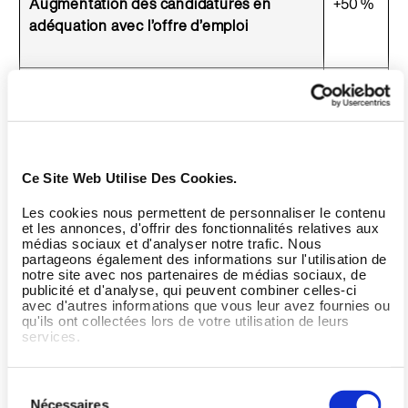
Augmentation des candidatures en
+50 %
adéquation avec l’offre d’emploi
Embauches débutant par une recherche
83 %
en ligne sur l’entreprise
Salariés français se sentant alignés avec
14 %
Ce Site Web Utilise Des Cookies.
les messages de leur entreprise
Les cookies nous permettent de personnaliser le contenu
et les annonces, d'offrir des fonctionnalités relatives aux
médias sociaux et d'analyser notre trafic. Nous
partageons également des informations sur l'utilisation de
notre site avec nos partenaires de médias sociaux, de
publicité et d'analyse, qui peuvent combiner celles-ci
Selon
Employee Brand Research 2022
du Groupe
avec d'autres informations que vous leur avez fournies ou
Randstad :
qu'ils ont collectées lors de votre utilisation de leurs
services.
Indicateur
Valeur
Sélection
Nécessaires
du