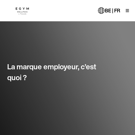
Aller
au
BE | FR
contenu
principal
La marque employeur, c’est
quoi ?