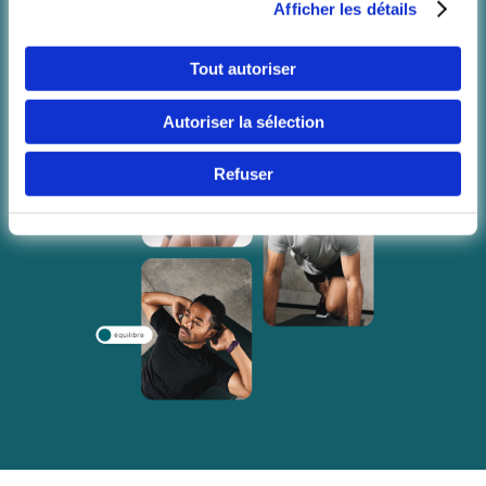
Boxe
Afficher les détails
Langue
Et bien d'autres !
Tout autoriser
Tester le réseau
Autoriser la sélection
Refuser
Continuer 
(Bel