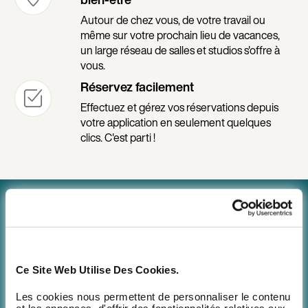
Autour de chez vous, de votre travail ou
même sur votre prochain lieu de vacances,
un large réseau de salles et studios s'offre à
vous.
Réservez facilement
Effectuez et gérez vos réservations depuis
votre application en seulement quelques
clics. C'est parti !
Le plus grand réseau de sport, à portée de
main
Accédez au plus grand réseau sport et bien-être de France
Ce Site Web Utilise Des Cookies.
depuis votre application ! Tous les mois de nouveaux
Les cookies nous permettent de personnaliser le contenu
partenaires rejoignent le réseau pour diversifier votre
et les annonces, d'offrir des fonctionnalités relatives aux