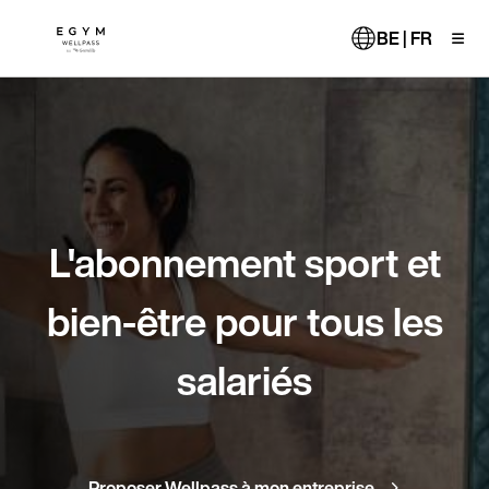
Aller
au
BE | FR
contenu
principal
L'abonnement sport et
bien-être pour tous les
salariés
Proposer Wellpass à mon entreprise