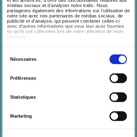
routine sportive.
médias sociaux et d'analyser notre trafic. Nous
partageons également des informations sur l'utilisation de
notre site avec nos partenaires de médias sociaux, de
Avec Wellpass, choisissez seulement les activités qui vous
publicité et d'analyse, qui peuvent combiner celles-ci
plaisent parmi +300 :
avec d'autres informations que vous leur avez fournies
ou qu'ils ont collectées lors de votre utilisation de leurs
services.
Fitness
Escalade
Sélection
Nécessaires
du
Yoga
consentement
Bootcamp
Préférences
Cycling
Statistiques
Pilates
Natation
Marketing
Pays
Padel